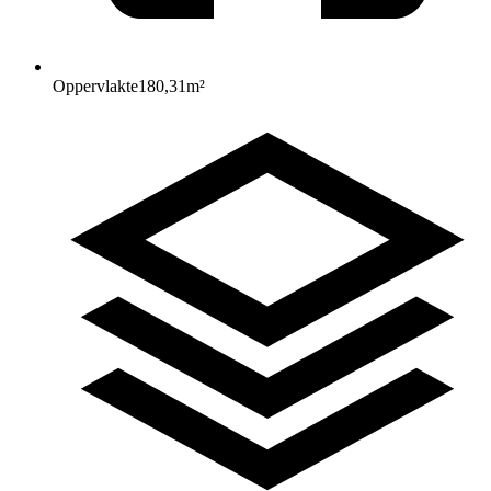
Oppervlakte
180,31
m²