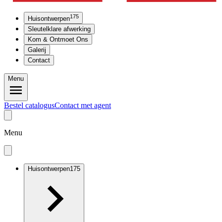
175
Huisontwerpen
Sleutelklare afwerking
Kom & Ontmoet Ons
Galerij
Contact
Menu
Bestel catalogus
Contact met agent
Menu
Huisontwerpen
175