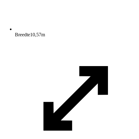
Breedte
10,57
m