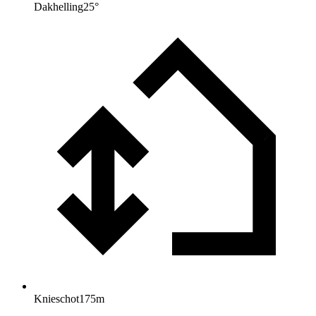
Dakhelling
25
°
Knieschot
175
m