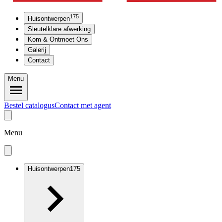
175
Huisontwerpen
Sleutelklare afwerking
Kom & Ontmoet Ons
Galerij
Contact
Menu
Bestel catalogus
Contact met agent
Menu
Huisontwerpen
175