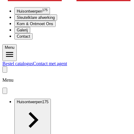
175
Huisontwerpen
Sleutelklare afwerking
Kom & Ontmoet Ons
Galerij
Contact
Menu
Bestel catalogus
Contact met agent
Menu
Huisontwerpen
175