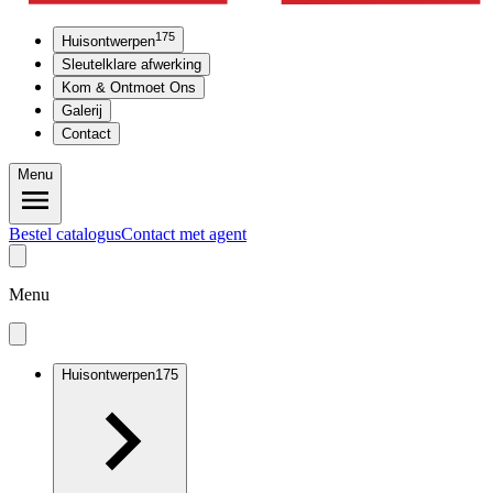
175
Huisontwerpen
Sleutelklare afwerking
Kom & Ontmoet Ons
Galerij
Contact
Menu
Bestel catalogus
Contact met agent
Menu
Huisontwerpen
175