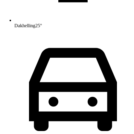
Dakhelling
25
°