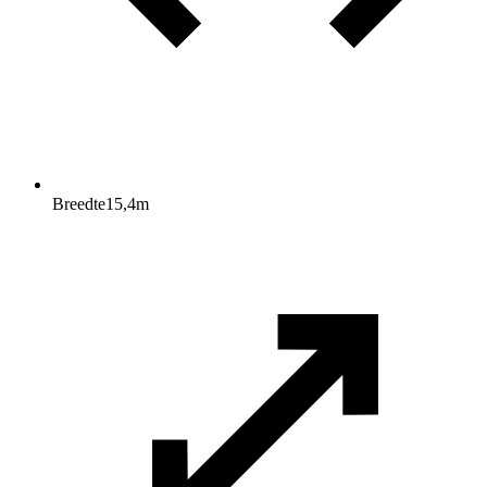
Breedte
15,4
m