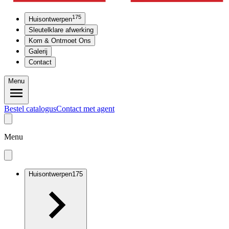
175
Huisontwerpen
Sleutelklare afwerking
Kom & Ontmoet Ons
Galerij
Contact
Menu
Bestel catalogus
Contact met agent
Menu
Huisontwerpen
175