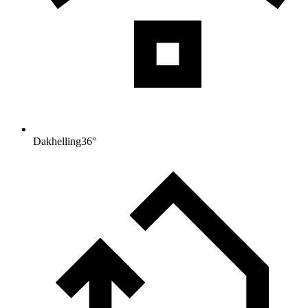
Dakhelling
36
°