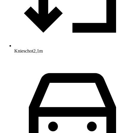
Knieschot
2,1
m