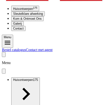
175
Huisontwerpen
Sleutelklare afwerking
Kom & Ontmoet Ons
Galerij
Contact
Menu
Bestel catalogus
Contact met agent
Menu
Huisontwerpen
175