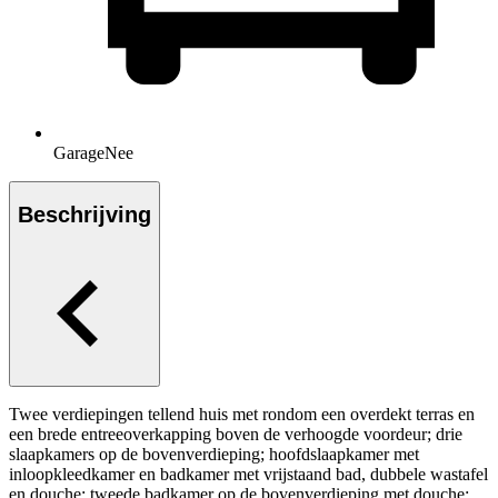
Garage
Nee
Beschrijving
Twee verdiepingen tellend huis met rondom een overdekt terras en
een brede entreeoverkapping boven de verhoogde voordeur; drie
slaapkamers op de bovenverdieping; hoofdslaapkamer met
inloopkleedkamer en badkamer met vrijstaand bad, dubbele wastafel
en douche; tweede badkamer op de bovenverdieping met douche;